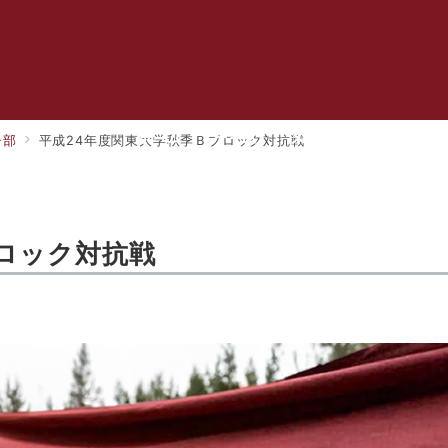
ホーム
チーム
メンバー
ブログ
子部
平成24年度関東大学秋季Ｂブロック対抗戦
ロック対抗戦