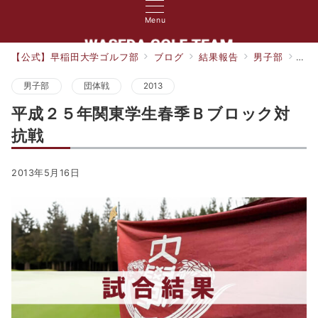
Menu
【公式】早稲田大学ゴルフ部
ブログ
結果報告
男子部
平
男子部
団体戦
2013
平成２５年関東学生春季Ｂブロック対
抗戦
2013年5月16日