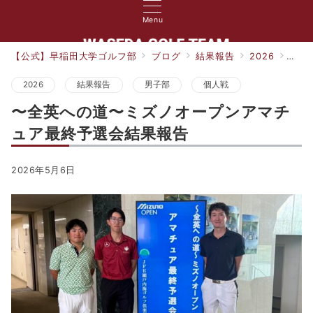
Menu
【公式】早稲田大学ゴルフ部
ブログ
結果報告
2026
〜全
2026
結果報告
男子部
個人戦
〜全英への道〜ミズノオープンアマチ
ュア最終予選会結果報告
2026年5月6日