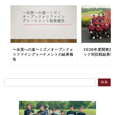
〜全英への道〜ミズノオープンクォ
2026年度関東女
リファイングトーナメントの結果報
ック対抗戦結果報
告
検索
検索