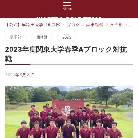
Menu
【公式】早稲田大学ゴルフ部
ブログ
結果報告
男子部
20
男子部
団体戦
2023
2023年度関東大学春季Aブロック対抗
戦
2023年5月21日