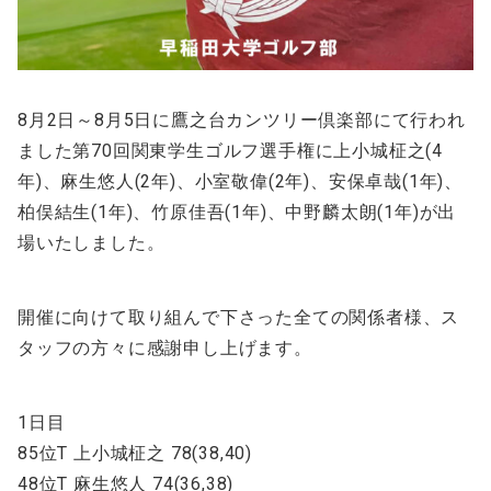
8月2日～8月5日に鷹之台カンツリー倶楽部にて行われ
ました第70回関東学生ゴルフ選手権に上小城柾之(4
年)、麻生悠人(2年)、小室敬偉(2年)、安保卓哉(1年)、
柏俣結生(1年)、竹原佳吾(1年)、中野麟太朗(1年)が出
場いたしました。
開催に向けて取り組んで下さった全ての関係者様、ス
タッフの方々に感謝申し上げます。
1日目
85位T 上小城柾之 78(38,40)
48位T 麻生悠人 74(36,38)